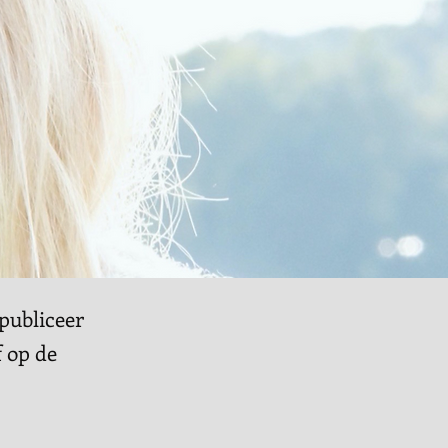
publiceer
f op de