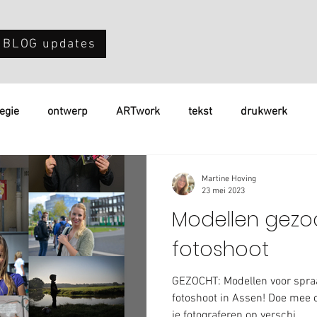
 BLOG updates
tegie
ontwerp
ARTwork
tekst
drukwerk
Martine Hoving
23 mei 2023
Modellen gezoc
fotoshoot
GEZOCHT: Modellen voor spr
fotoshoot in Assen! Doe mee o
je fotograferen op verschi