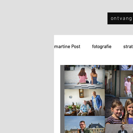
ontvang
martine Post
fotografie
stra