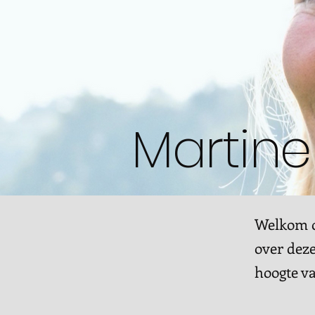
Martine
Welkom op
over deze
hoogte v