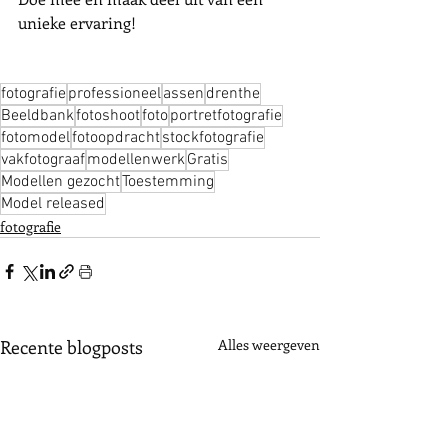
unieke ervaring!
fotografie
professioneel
assen
drenthe
Beeldbank
fotoshoot
foto
portretfotografie
fotomodel
fotoopdracht
stockfotografie
vakfotograaf
modellenwerk
Gratis
Modellen gezocht
Toestemming
Model released
fotografie
Recente blogposts
Alles weergeven