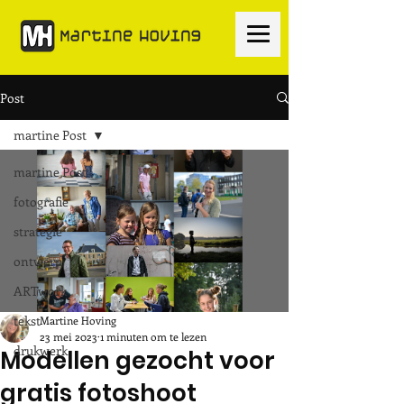
Post
martine Post
martine Post
fotografie
strategie
ontwerp
ARTwork
tekst
Martine Hoving
23 mei 2023
1 minuten om te lezen
drukwerk
Modellen gezocht voor
gratis fotoshoot