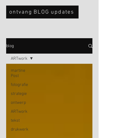
ontvang BLOG updates
blog
ARTwork
martine
Post
fotografie
strategie
ontwerp
ARTwork
tekst
drukwerk