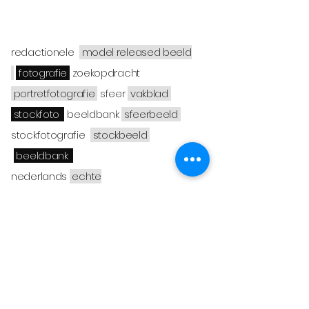
redactionele
model released beeld
fotografie
zoekopdracht
portretfotografie
sfeer
vakblad
stockfoto
beeldbank
sfeerbeeld
stockfotografie
stockbeeld
beeldbank
nederlands
echte
mensen
foto
modellen