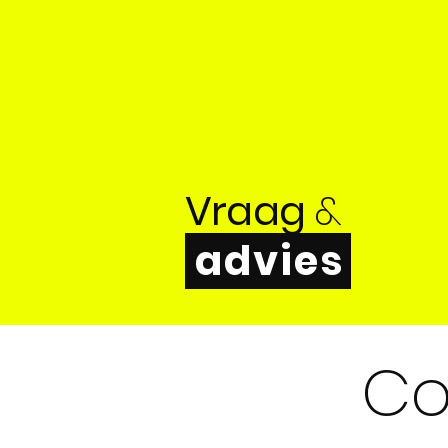
Vraag
&
advies
Co