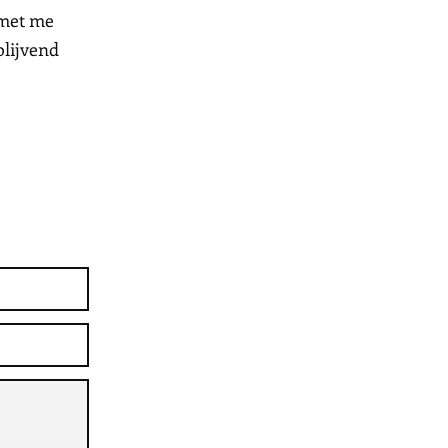
 met me
blijvend