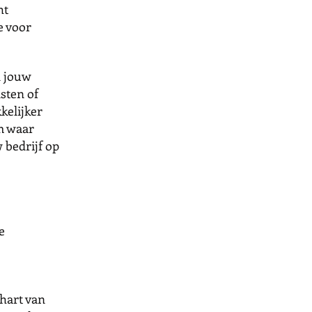
ht
e voor
n jouw
sten of
kelijker
m waar
 bedrijf op
e
 hart van