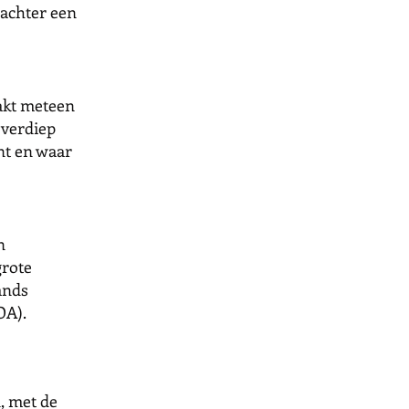
 achter een
aakt meteen
 verdiep
nt en waar
n
grote
ands
COA).
, met de