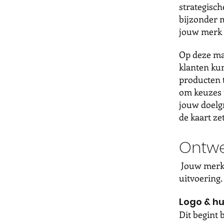
strategisch
bijzonder m
jouw merk 
Op deze man
klanten kun
producten t
om keuzes 
jouw doelgr
de kaart ze
Ontw
Jouw merk 
uitvoering.
Logo & hui
Dit begint b