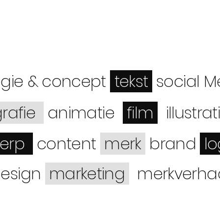
egie & concept
t
ekst
social M
grafie
animatie
film
illustrat
werp
content
merk
brand
lo
esign
marketing
merkverh