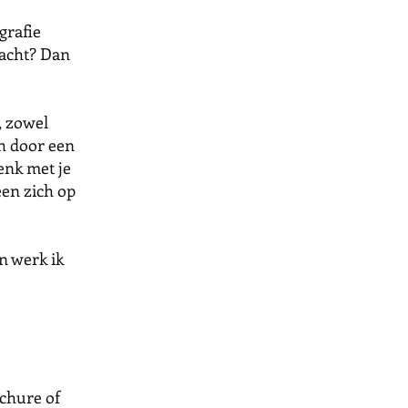
grafie
racht? Dan
, zowel
ch door een
denk met je
een zich op
n werk ik
chure of