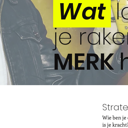
Wat
l
je raken
MERK
Strat
Wie ben je 
is je krach