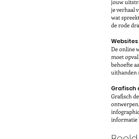
jouw uitstra
je verhaal 
wat spreekt
de rode dr
Websites
De online w
moet opvall
behoefte aa
uithanden n
Grafisch 
Grafisch de
ontwerpen, 
infographic
informatie 
Beeld