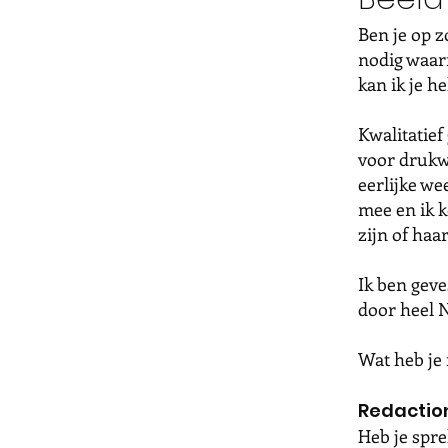
Ben je op z
nodig waar
kan ik je h
Kwalitatief
voor drukwe
eerlijke we
mee en ik k
zijn of haa
Ik ben geve
door heel 
Wat heb je
Redaction
Heb je spr