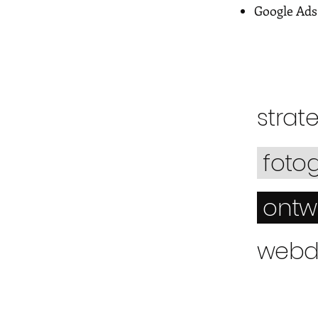
Google Ads
strat
foto
ont
webd