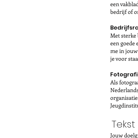
een vakblad
bedrijf of 
Bedrijfs
Met sterke 
een goede e
me in jouw 
je voor staa
Fotograf
Als fotogra
Nederlands
organisati
Jeugdinsti
Tekst
Jouw doelg