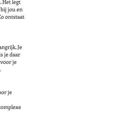
. Het legt
 bij jou en
Zo ontstaat
ngrijk. Je
s je daar
 voor je
.
oor je
 complexe