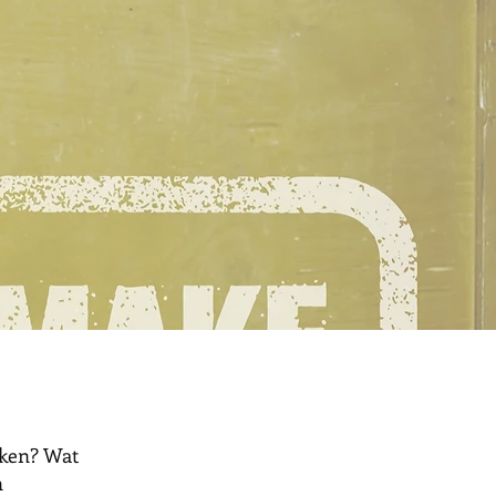
iken? Wat
n