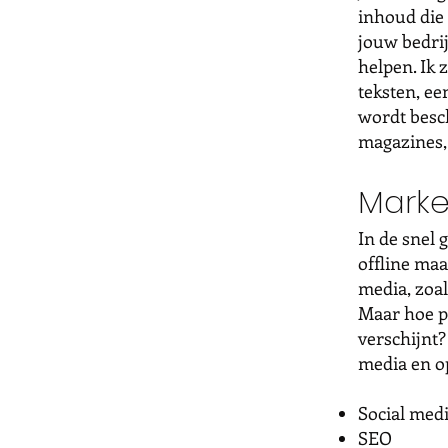
inhoud die 
jouw bedrij
helpen. Ik 
teksten, e
wordt besch
magazines, 
Marke
In de snel 
offline maa
media, zoal
Maar hoe pa
verschijnt?
media en o
Social med
SEO