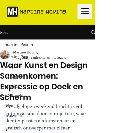
Post
martine Post
Martine Hoving
martine Post
7 aug 2023
1 minuten om te lezen
Waar Kunst en Design
fotografie
Samenkomen:
strategie
Expressie op Doek en
ontwerp
Scherm
ARTwork
tekst
Het afgelopen weekend bracht ik vol 
enthousiasme door in mijn tuin, waar 
drukwerk
ik mijn passies als kunstenaar en 
grafisch ontwerper met elkaar 