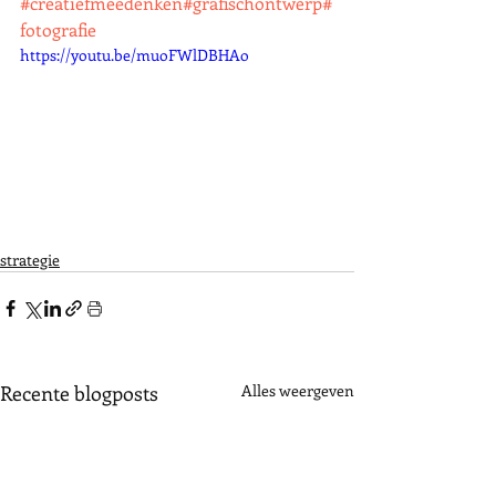
#creatiefmeedenken
#grafischontwerp
#
fotografie
https://youtu.be/muoFWlDBHAo
strategie
Recente blogposts
Alles weergeven