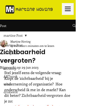
Post
martine Post
Martine Hoving
martine Post
19 mei 2020
1 minuten om te lezen
Zichtbaarheid
fotografie
vergroten?
strategie
Bijgewerkt op:
29 jun 2023
ontwerp
Stel jezelf eens de volgende vraag: 
ARTwork
Klopt de 'zichtbaarheid' bij je 
onderneming of organisatie?  Hoe 
tekst
onderscheid ik me in de markt? Kan 
drukwerk
dit beter? 
Zichtbaarheid vergroten doe 
je zo: