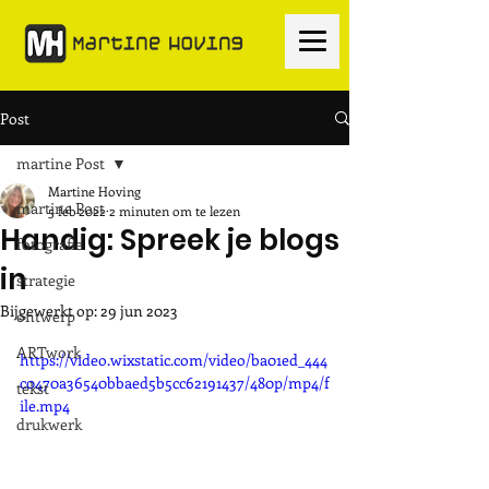
Post
martine Post
Martine Hoving
martine Post
5 feb 2022
2 minuten om te lezen
Handig: Spreek je blogs
fotografie
in
strategie
Bijgewerkt op:
29 jun 2023
ontwerp
ARTwork
https://video.wixstatic.com/video/ba01ed_444
c0470a36540bbaed5b5cc62191437/480p/mp4/f
tekst
ile.mp4
drukwerk