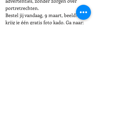
advertenties, zonder zorgen over 
portretrechten. 
Bestel jij vandaag, 9 maart, beeld? Dan 
krijg je één gratis foto kado. Ga naar: 
https://www.martinehoving.nl/stockfot
o-beeldbank-echte-mensen
fotografie
bedrijfsfotograaf
Beeldbank
stockfotografie
socialmedia
strategie
Gratis
Stockfoto
Communicatie
Beeldproductie
Foto
Shutterstock
Anp
Beeldverhaal
Echte mensen
Model
Fotoshoot
fotografie
Recente blogposts
Alles weergeven