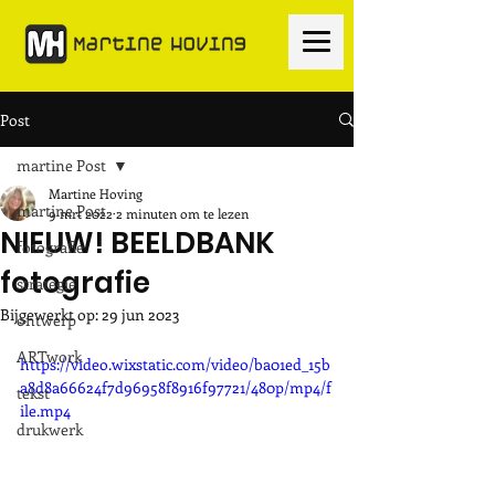
Post
martine Post
Martine Hoving
martine Post
9 mrt 2022
2 minuten om te lezen
NIEUW! BEELDBANK
fotografie
fotografie
strategie
Bijgewerkt op:
29 jun 2023
ontwerp
ARTwork
https://video.wixstatic.com/video/ba01ed_15b
a8d8a66624f7d96958f8916f97721/480p/mp4/f
tekst
ile.mp4
drukwerk