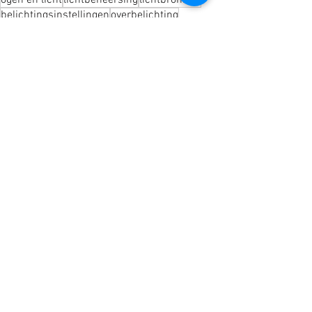
ogen en licht
lichtbeheersing
lichtbronnen
belichtingsinstellingen
overbelichting
onderbelichting
evenwicht in licht
Recente blogposts
Alles weergeven