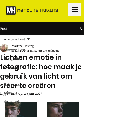
Post
martine Post
Martine Hoving
martine Post
10 jan 2023
2 minuten om te lezen
Licht en emotie in
fotografie
fotografie: hoe maak je
strategie
gebruik van licht om
ontwerp
sfeer te creëren
ARTwork
tekst
Bijgewerkt op:
29 jun 2023
drukwerk