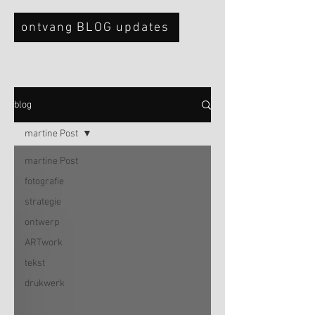
ontvang BLOG updates
blog
martine Post
martine Post
fotografie
strategie
ontwerp
ARTwork
tekst
drukwerk