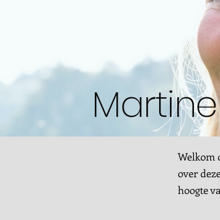
Martine
Welkom op
over deze
hoogte v