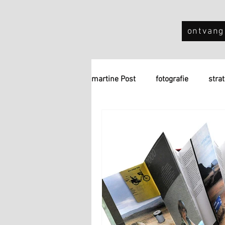
ontvang
martine Post
fotografie
stra