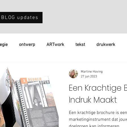
 BLOG updates
tegie
ontwerp
ARTwork
tekst
drukwerk
Martine Hoving
27 jun 2023
Een Krachtige 
Indruk Maakt
Een krachtige brochure is ee
marketinginstrument dat jouw
doelgroep kan informeren.