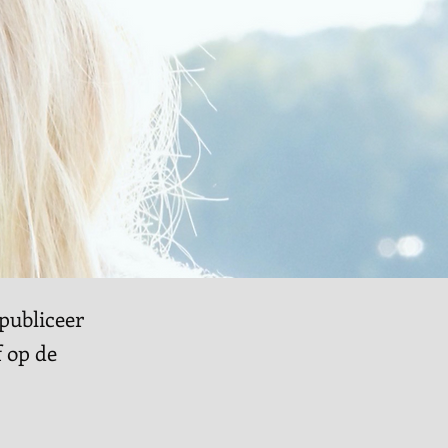
publiceer
f op de