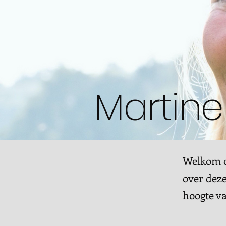
Martine
Welkom op
over deze
hoogte v