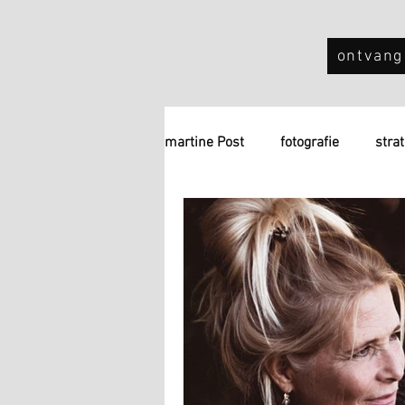
ontvang
martine Post
fotografie
stra