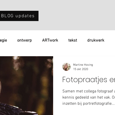
 BLOG updates
tegie
ontwerp
ARTwork
tekst
drukwerk
Martine Hoving
15 okt 2020
Fotopraatjes e
Samen met collega fotograaf a
kennis gedeeld van het vak. 
inzetten bij portretfotografie...