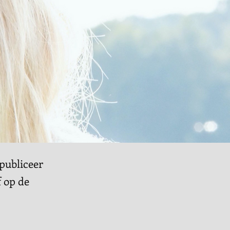
publiceer
f op de