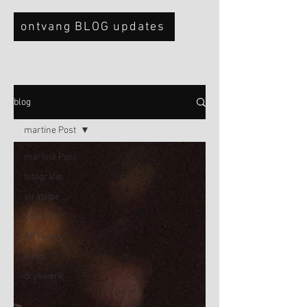
ontvang BLOG updates
blog
martine Post
martine Post
fotografie
strategie
ontwerp
ARTwork
tekst
drukwerk