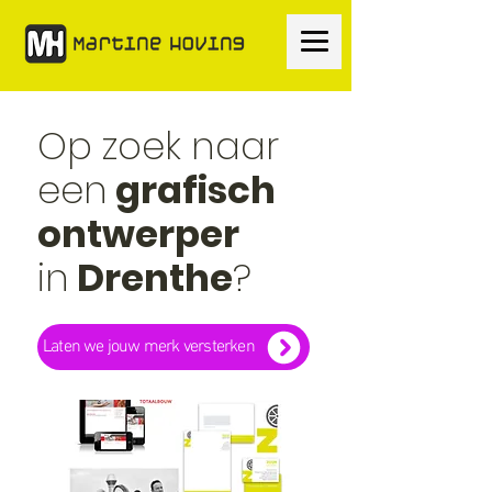
Op zoek naar
een
grafisch
ontwerper
in
Drenthe
?
Laten we jouw merk versterken