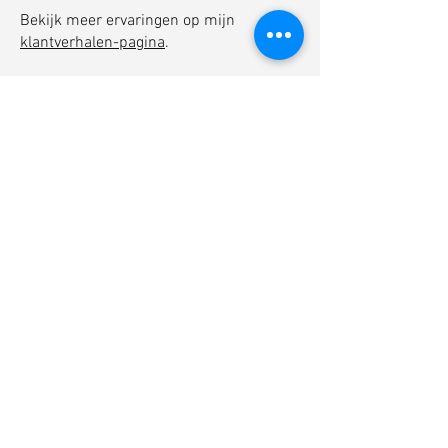
Bekijk meer ervaringen op mijn
klantverhalen-pagina
.
Tip: Inspiratie uit de
designwereld
Wil je meer weten over trends en
ontwikkelingen in grafisch ontwerp?
Bezoek
de website van de BNO
(Beroepsorganisatie Nederlandse
Ontwerpers) voor inspiratie en
actuele informatie over de
designbranche.
neem contact op